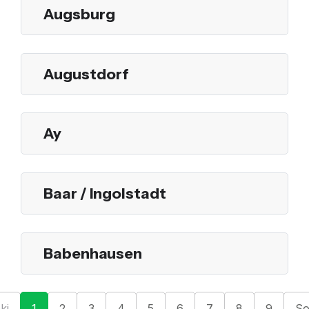
Augsburg
Augustdorf
Ay
Baar / Ingolstadt
Babenhausen
ki
1
2
3
4
5
6
7
8
9
So