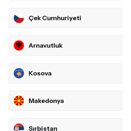
Çek Cumhuriyeti
Arnavutluk
Kosova
Makedonya
Sırbistan