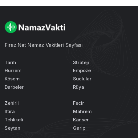
Firaz.Net Namaz Vakitleri Sayfası
Tarih
Strateji
Hürrem
Empoze
Kösem
Suclular
Darbeler
Rüya
Zehirli
Fecir
Iftira
Mahrem
Tehlikeli
Kanser
Seytan
Garip