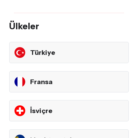
Ülkeler
Türkiye
Fransa
İsviçre