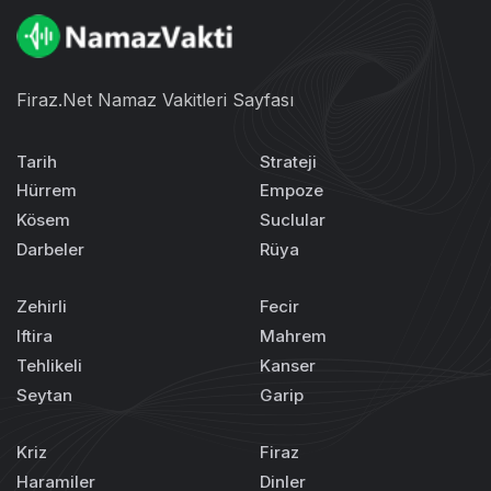
Firaz.Net Namaz Vakitleri Sayfası
Tarih
Strateji
Hürrem
Empoze
Kösem
Suclular
Darbeler
Rüya
Zehirli
Fecir
Iftira
Mahrem
Tehlikeli
Kanser
Seytan
Garip
Kriz
Firaz
Haramiler
Dinler