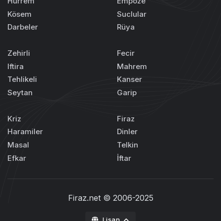
Hürrem
Empoze
Kösem
Suclular
Darbeler
Rüya
Zehirli
Fecir
Iftira
Mahrem
Tehlikeli
Kanser
Seytan
Garip
Kriz
Firaz
Haramiler
Dinler
Masal
Telkin
Efkar
İftar
Firaz.net
© 2006-2025
Lisan