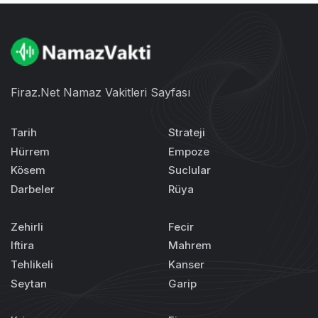
Firaz.Net Namaz Vakitleri Sayfası
Tarih
Strateji
Hürrem
Empoze
Kösem
Suclular
Darbeler
Rüya
Zehirli
Fecir
Iftira
Mahrem
Tehlikeli
Kanser
Seytan
Garip