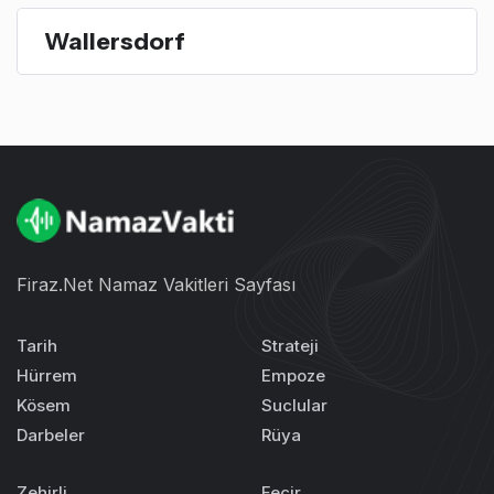
Wallersdorf
Firaz.Net Namaz Vakitleri Sayfası
Tarih
Strateji
Hürrem
Empoze
Kösem
Suclular
Darbeler
Rüya
Zehirli
Fecir