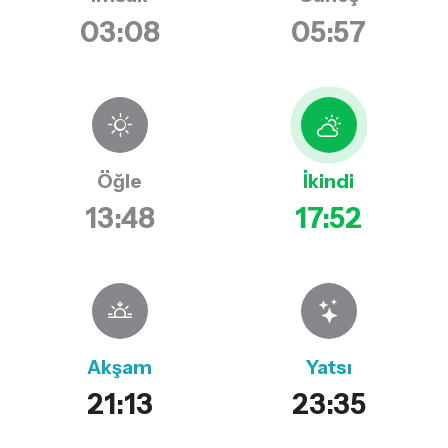
03:08
05:57
Öğle
İkindi
13:48
17:52
Akşam
Yatsı
21:13
23:35