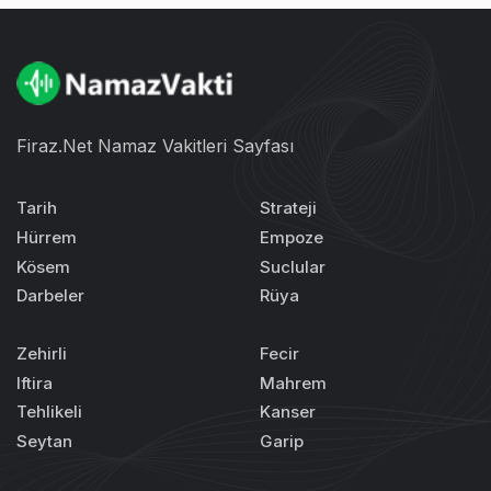
Firaz.Net Namaz Vakitleri Sayfası
Tarih
Strateji
Hürrem
Empoze
Kösem
Suclular
Darbeler
Rüya
Zehirli
Fecir
Iftira
Mahrem
Tehlikeli
Kanser
Seytan
Garip