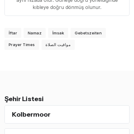
aynı hizada olur. Güneşe doğru yöneldiğinde
kıbleye doğru dönmüş olunur.
İftar
Namaz
İmsak
Gebetszeiten
Prayer Times
مواقيت الصلاة
Şehir Listesi
Kolbermoor