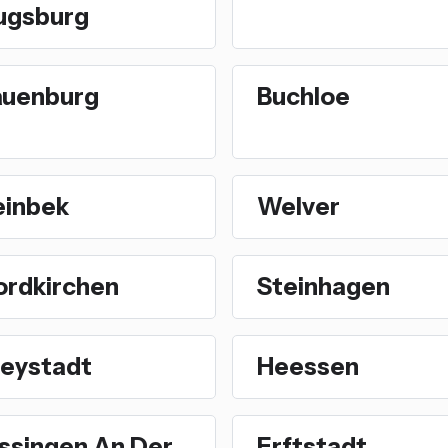
ugsburg
auenburg
Buchloe
einbek
Welver
ordkirchen
Steinhagen
reystadt
Heessen
issingen An Der
Erftstadt