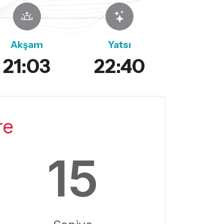
Akşam
Yatsı
21:03
22:40
re
14