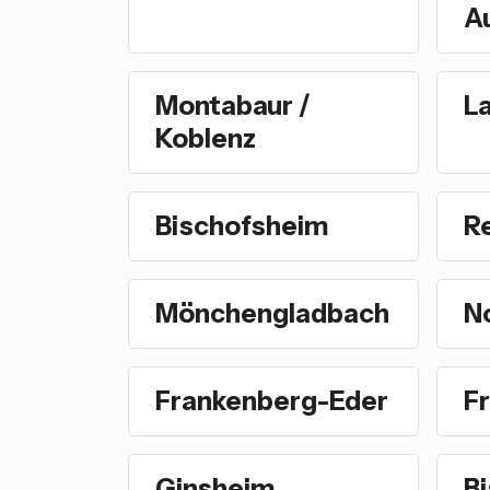
A
Montabaur /
L
Koblenz
Bischofsheim
R
Mönchengladbach
N
Frankenberg-Eder
F
Ginsheim
B