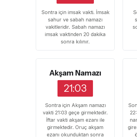
Sontra için imsak vakti. İmsak
S
sahur ve sabah namazı
vakitleridir. Sabah namazı
s
imsak vaktinden 20 dakika
sonra kılınır.
Akşam Namazı
21:03
Sontra için Akşam namazı
Son
vakti 21:03 geçe girmektedir.
22:
İftar vakti akşam ezanı ile
nam
girmektedir. Oruç akşam
gire
ezanı okunduktan sonra