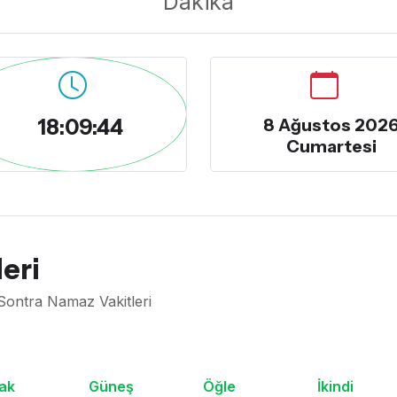
Dakika
18:09:45
8 Ağustos 202
Cumartesi
eri
Sontra Namaz Vakitleri
ak
Güneş
Öğle
İkindi