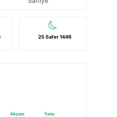
Saniye
6
25 Safer 1448
Akşam
Yatsı