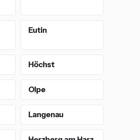
Eutin
Höchst
Olpe
Langenau
Herzberg am Harz