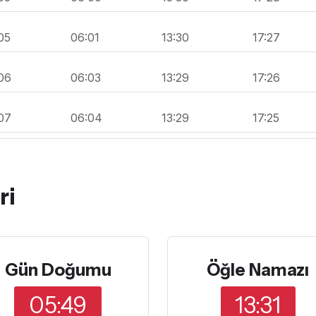
05
06:01
13:30
17:27
06
06:03
13:29
17:26
07
06:04
13:29
17:25
ri
Gün Doğumu
Öğle Namazı
05:49
13:31