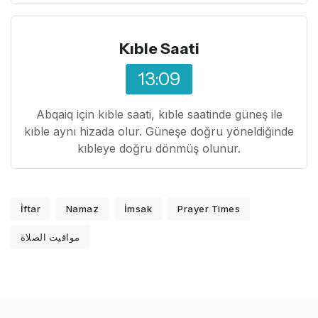
Kıble Saati
13:09
Abqaiq için kıble saati, kıble saatinde güneş ile
kıble aynı hizada olur. Güneşe doğru yöneldiğinde
kıbleye doğru dönmüş olunur.
İftar
Namaz
İmsak
Prayer Times
مواقيت الصلاة