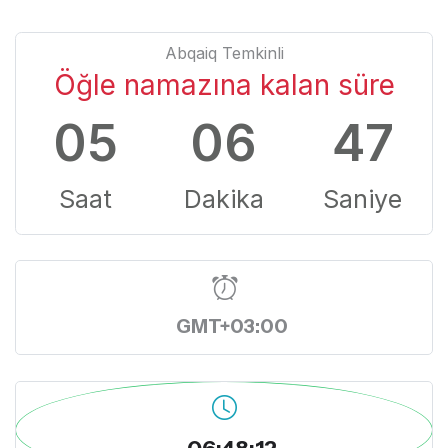
Abqaiq Temkinli
Öğle namazına kalan süre
05
06
47
Saat
Dakika
Saniye
GMT+03:00
06:48:12