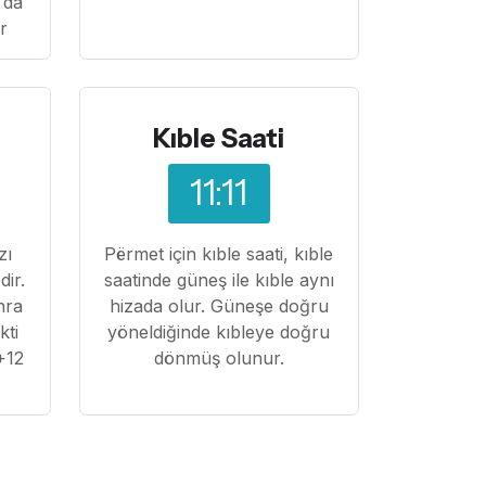
 da
ır
Kıble Saati
11:11
zı
Përmet için kıble saati, kıble
dir.
saatinde güneş ile kıble aynı
nra
hizada olur. Güneşe doğru
kti
yöneldiğinde kıbleye doğru
+12
dönmüş olunur.