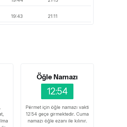
19:43
21:11
Öğle Namazı
12:54
,
Përmet için öğle namazı vakti
at,
12:54 geçe girmektedir. Cuma
ılma
namazı öğle ezanı ile kılınır.