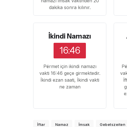
namazı imsak vaktinden 20
dakika sonra kılınır.
İkindi Namazı
16:46
Përmet için ikindi namazı
Pë
vakti 16:46 geçe girmektedir.
vak
İkindi ezan saati, İkindi vakti
İ
ne zaman
g
e
İftar
Namaz
İmsak
Gebetszeiten