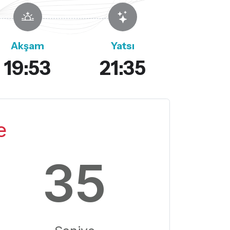
Akşam
Yatsı
19:53
21:35
e
34