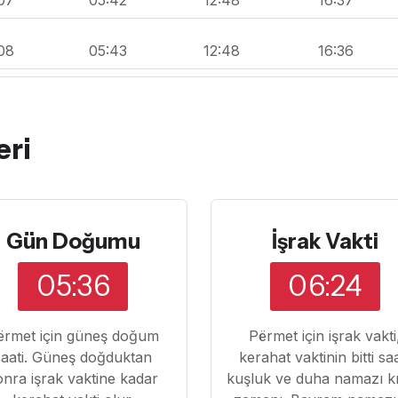
08
05:43
12:48
16:36
eri
Gün Doğumu
İşrak Vakti
05:36
06:24
ërmet için güneş doğum
Përmet için işrak vakti
saati. Güneş doğduktan
kerahat vaktinin bitti sa
onra işrak vaktine kadar
kuşluk ve duha namazı k