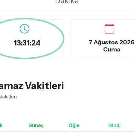
Dakika
13:31:25
7 Ağustos 202
Cuma
amaz Vakitleri
akitleri
k
Güneş
Öğle
İkindi