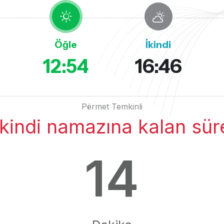
Öğle
İkindi
12:54
16:46
Përmet Temkinli
İkindi namazına kalan sür
14