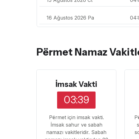
16 Ağustos 2026 Pa
04:
Përmet Namaz Vakitl
İmsak Vakti
03:39
Përmet için imsak vakti.
P
İmsak sahur ve sabah
namazı vakitleridir. Sabah
s