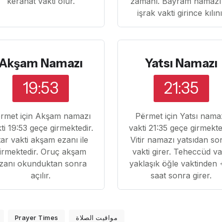
kerahat vakti olur.
zamanı. Bayram namazı
işrak vakti girince kılın
Akşam Namazı
Yatsı Namazı
19:53
21:35
rmet için Akşam namazı
Përmet için Yatsı nama
ti 19:53 geçe girmektedir.
vakti 21:35 geçe girmekte
ftar vakti akşam ezanı ile
Vitir namazı yatsıdan so
irmektedir. Oruç akşam
vakti girer. Teheccüd va
zanı okunduktan sonra
yaklaşık öğle vaktinden 
açılır.
saat sonra girer.
Prayer Times
مواقيت الصلاة