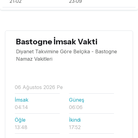
21:02
23:09
Bastogne İmsak Vakti
Diyanet Takvimine Göre Belçika - Bastogne
Namaz Vakitleri
06 Ağustos 2026 Pe
İmsak
Güneş
04:14
06:06
Öğle
İkindi
13:48
17:52