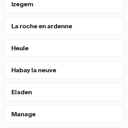
Izegem
La roche en ardenne
Heule
Habay la neuve
Eisden
Manage