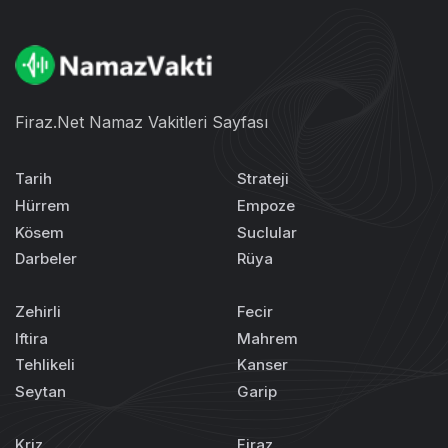
Firaz.Net Namaz Vakitleri Sayfası
Tarih
Strateji
Hürrem
Empoze
Kösem
Suclular
Darbeler
Rüya
Zehirli
Fecir
Iftira
Mahrem
Tehlikeli
Kanser
Seytan
Garip
Kriz
Firaz