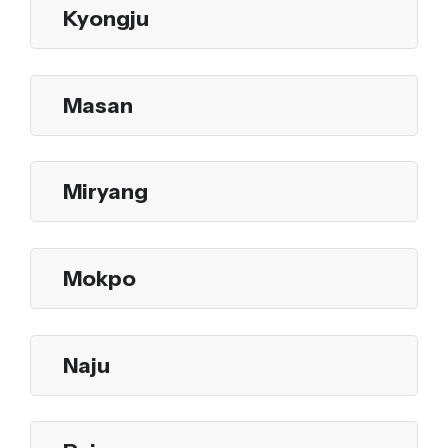
Kyongju
Masan
Miryang
Mokpo
Naju