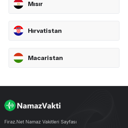
Mısır
Hırvatistan
Macaristan
Firaz.Net Namaz Vakitleri Sayfası