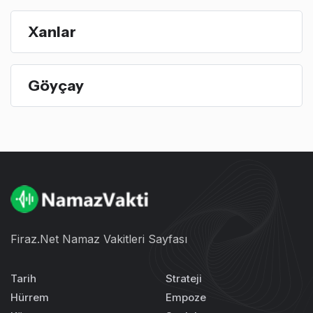
Xanlar
Göyçay
Firaz.Net Namaz Vakitleri Sayfası
Tarih
Strateji
Hürrem
Empoze