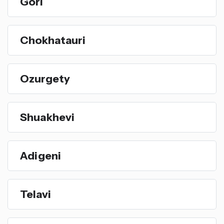
Gori
Chokhatauri
Ozurgety
Shuakhevi
Adigeni
Telavi