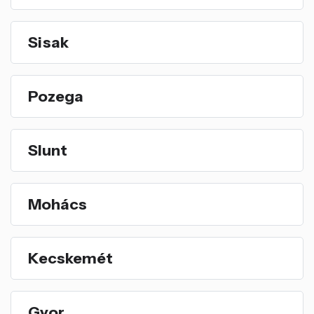
Sisak
Pozega
Slunt
Mohács
Kecskemét
Gyor