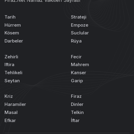
Firaz.Net Namaz Vakitleri Sayfası
Tarih
Strateji
Hürrem
Empoze
Kösem
Suclular
Darbeler
Rüya
Zehirli
Fecir
Iftira
Mahrem
Tehlikeli
Kanser
Seytan
Garip
Kriz
Firaz
Haramiler
Dinler
Masal
Telkin
Efkar
İftar