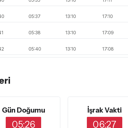
40
05:37
13:10
17:10
41
05:38
13:10
17:09
42
05:40
13:10
17:08
eri
Gün Doğumu
İşrak Vakti
05:26
06:27