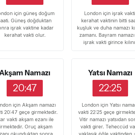
ondon için güneş doğum
London için işrak vakti
saati. Güneş doğduktan
kerahat vaktinin bitti sa
onra işrak vaktine kadar
kuşluk ve duha namazı k
kerahat vakti olur.
zamanı. Bayram namazı
işrak vakti girince kılın
Akşam Namazı
Yatsı Namazı
20:47
22:25
ndon için Akşam namazı
London için Yatsı nama
ti 20:47 geçe girmektedir.
vakti 22:25 geçe girmekte
ftar vakti akşam ezanı ile
Vitir namazı yatsıdan so
irmektedir. Oruç akşam
vakti girer. Teheccüd va
zanı okunduktan sonra
yaklaşık öğle vaktinden 