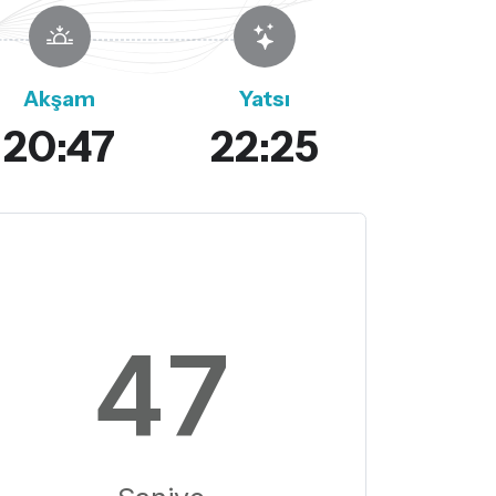
Akşam
Yatsı
20:47
22:25
46