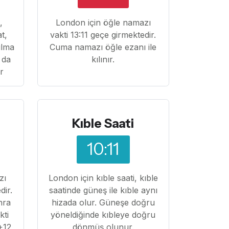
,
London için öğle namazı
at,
vakti 13:11 geçe girmektedir.
ılma
Cuma namazı öğle ezanı ile
 da
kılınır.
ır
Kıble Saati
10:11
zı
London için kıble saati, kıble
dir.
saatinde güneş ile kıble aynı
nra
hizada olur. Güneşe doğru
kti
yöneldiğinde kıbleye doğru
+12
dönmüş olunur.