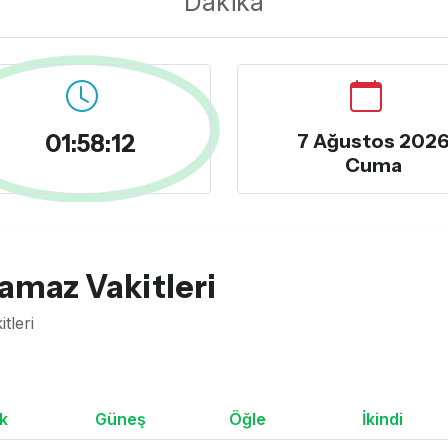
Dakika
01:58:13
7 Ağustos 202
Cuma
amaz Vakitleri
tleri
k
Güneş
Öğle
İkindi