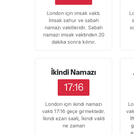
London için imsak vakti.
L
İmsak sahur ve sabah
namazı vakitleridir. Sabah
s
namazı imsak vaktinden 20
dakika sonra kılınır.
İkindi Namazı
17:16
London için ikindi namazı
Lo
vakti 17:16 geçe girmektedir.
vak
İkindi ezan saati, İkindi vakti
İ
ne zaman
g
e