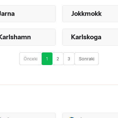
Jarna
Jokkmokk
Karlshamn
Karlskoga
Önceki
1
2
3
Sonraki