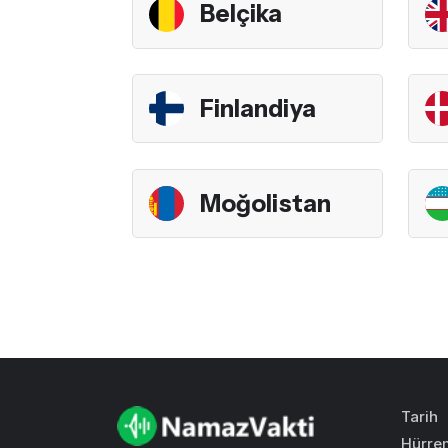
Belçika
Finlandiya
Moğolistan
Tarih
Hürre