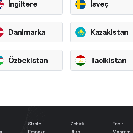
İngiltere
İsveç
Danimarka
Kazakistan
Özbekistan
Tacikistan
Strateji
Zehirli
Fecir
m
Empoze
Iftira
Mahrem