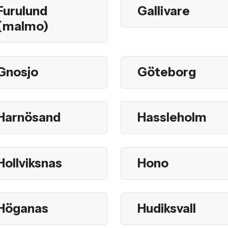
Furulund
Gallivare
(malmo)
Gnosjo
Göteborg
Harnösand
Hassleholm
Hollviksnas
Hono
Höganas
Hudiksvall