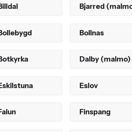
Billdal
Bjarred (malm
Bollebygd
Bollnas
Botkyrka
Dalby (malmo)
Eskilstuna
Eslov
Falun
Finspang