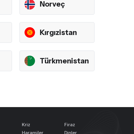
Norveç
Kırgızistan
Türkmenistan
Kriz
Firaz
Haramiler
Dinler