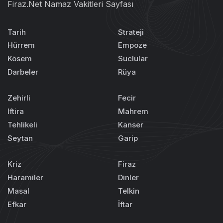
Firaz.Net Namaz Vakitleri Sayfası
Tarih
Strateji
Hürrem
Empoze
Kösem
Suclular
Darbeler
Rüya
Zehirli
Fecir
Iftira
Mahrem
Tehlikeli
Kanser
Seytan
Garip
Kriz
Firaz
Haramiler
Dinler
Masal
Telkin
Efkar
İftar