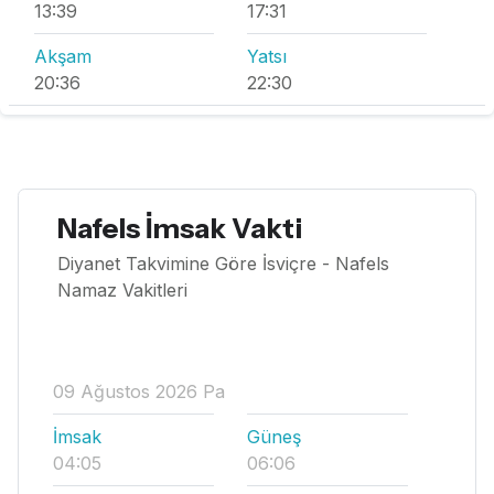
13:39
17:31
Akşam
Yatsı
20:36
22:30
Nafels İmsak Vakti
Diyanet Takvimine Göre İsviçre - Nafels
Namaz Vakitleri
09 Ağustos 2026 Pa
İmsak
Güneş
04:05
06:06