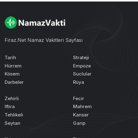
Firaz.Net Namaz Vakitleri Sayfası
Tarih
Strateji
Hürrem
Empoze
Kösem
Suclular
Darbeler
Rüya
Zehirli
Fecir
Iftira
Mahrem
Tehlikeli
Kanser
Seytan
Garip