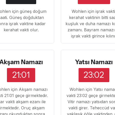
ohlen için güneş doğum
Wohlen için işrak vakti
saati. Güneş doğduktan
kerahat vaktinin bitti sa
onra işrak vaktine kadar
kuşluk ve duha namazı k
kerahat vakti olur.
zamanı. Bayram namazı
işrak vakti girince kılın
Akşam Namazı
Yatsı Namazı
21:01
23:02
hlen için Akşam namazı
Wohlen için Yatsı nama
ti 21:01 geçe girmektedir.
vakti 23:02 geçe girmekte
ftar vakti akşam ezanı ile
Vitir namazı yatsıdan so
irmektedir. Oruç akşam
vakti girer. Teheccüd va
zanı okunduktan sonra
yaklaşık öğle vaktinden 