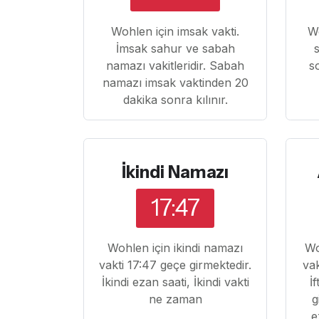
Wohlen için imsak vakti.
W
İmsak sahur ve sabah
namazı vakitleridir. Sabah
s
namazı imsak vaktinden 20
dakika sonra kılınır.
İkindi Namazı
17:47
Wohlen için ikindi namazı
Wo
vakti 17:47 geçe girmektedir.
vak
İkindi ezan saati, İkindi vakti
İ
ne zaman
g
e