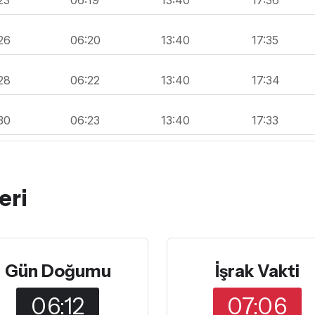
26
06:20
13:40
17:35
28
06:22
13:40
17:34
30
06:23
13:40
17:33
eri
Gün Doğumu
İşrak Vakti
06:12
07:06