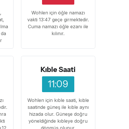
,
Wohlen için öğle namazı
at,
vakti 13:47 geçe girmektedir.
ılma
Cuma namazı öğle ezanı ile
 da
kılınır.
ır
Kıble Saati
11:09
zı
Wohlen için kıble saati, kıble
dir.
saatinde güneş ile kıble aynı
nra
hizada olur. Güneşe doğru
kti
yöneldiğinde kıbleye doğru
+12
dönmüş olunur.