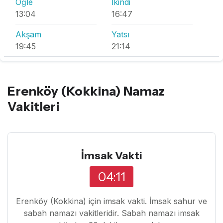
Öğle
İkindi
13:04
16:47
Akşam
Yatsı
19:45
21:14
Erenköy (Kokkina) Namaz
Vakitleri
İmsak Vakti
04:11
Erenköy (Kokkina) için imsak vakti. İmsak sahur ve
sabah namazı vakitleridir. Sabah namazı imsak