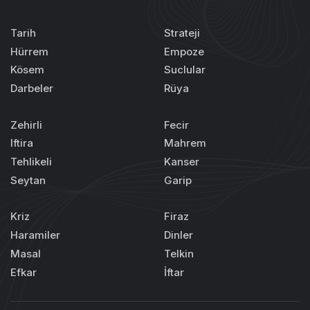
Tarih
Strateji
Hürrem
Empoze
Kösem
Suclular
Darbeler
Rüya
Zehirli
Fecir
Iftira
Mahrem
Tehlikeli
Kanser
Seytan
Garip
Kriz
Firaz
Haramiler
Dinler
Masal
Telkin
Efkar
İftar