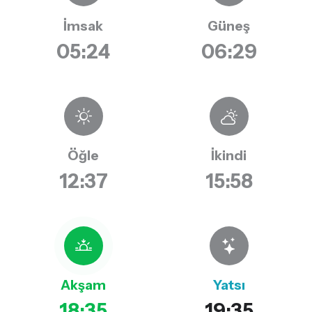
İmsak
Güneş
05:24
06:29
Öğle
İkindi
12:37
15:58
Akşam
Yatsı
18:35
19:35