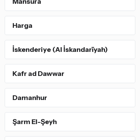
Mansura
Harga
İskenderiye (Al İskandarīyah)
Kafr ad Dawwar
Damanhur
Şarm El-Şeyh