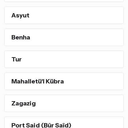
Asyut
Benha
Tur
Mahalletü'l Kübra
Zagazig
Port Said (Bûr Saîd)