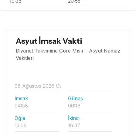
19:36
20:55
Asyut İmsak Vakti
Diyanet Takvimine Göre Mısır - Asyut Namaz
Vakitleri
08 Ağustos 2026 Ct
İmsak
Güneş
04:58
06:16
Öğle
İkindi
13:06
16:37