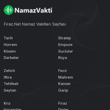
Firaz.Net Namaz Vakitleri Sayfası
Tarih
Strateji
Hürrem
Empoze
Kösem
Suclular
Darbeler
Rüya
Zehirli
Fecir
Iftira
Mahrem
Tehlikeli
Kanser
Seytan
Garip
Kriz
Firaz
Haramiler
Dinler