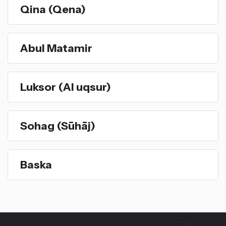
Qina (Qena)
Abul Matamir
Luksor (Al uqsur)
Sohag (Sūhāj)
Baska