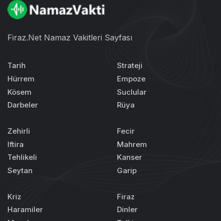
Firaz.Net Namaz Vakitleri Sayfası
Tarih
Strateji
Hürrem
Empoze
Kösem
Suclular
Darbeler
Rüya
Zehirli
Fecir
Iftira
Mahrem
Tehlikeli
Kanser
Seytan
Garip
Kriz
Firaz
Haramiler
Dinler