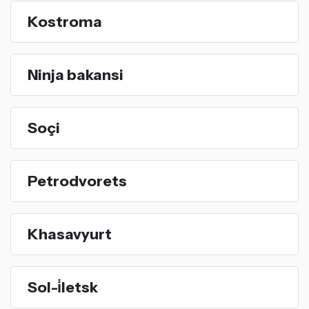
Kostroma
Ninja bakansi
Soçi
Petrodvorets
Khasavyurt
Sol-i̇letsk