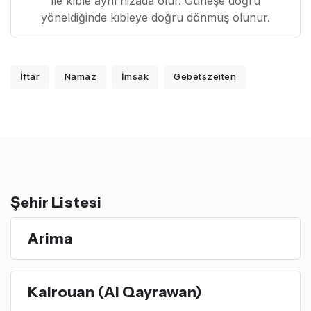
ile kıble aynı hizada olur. Güneşe doğru
yöneldiğinde kıbleye doğru dönmüş olunur.
İftar
Namaz
İmsak
Gebetszeiten
Şehir Listesi
Arima
Kairouan (Al Qayrawan)