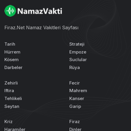
Firaz.Net Namaz Vakitleri Sayfası
Tarih
Strateji
Hürrem
Empoze
Kösem
Suclular
Darbeler
Rüya
Zehirli
Fecir
Iftira
Mahrem
Tehlikeli
Kanser
Seytan
Garip
Kriz
Firaz
Haramiler
Dinler