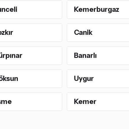
nceli
Kemerburgaz
zkır
Canik
ürpınar
Banarlı
öksun
Uygur
şme
Kemer