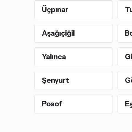
Üçpınar
Tu
Aşağıçiğil
Bo
Yalınca
G
Şenyurt
G
Posof
E