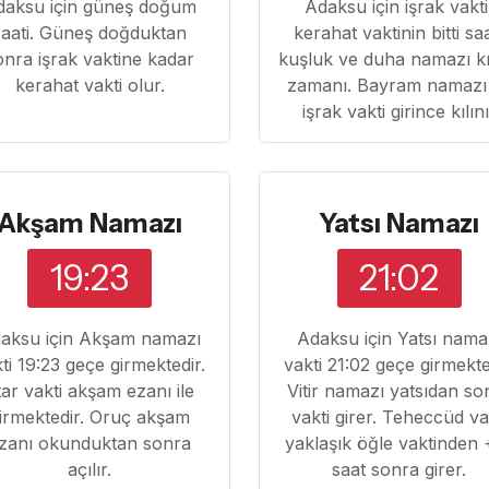
daksu için güneş doğum
Adaksu için işrak vakti
saati. Güneş doğduktan
kerahat vaktinin bitti sa
onra işrak vaktine kadar
kuşluk ve duha namazı k
kerahat vakti olur.
zamanı. Bayram namazı
işrak vakti girince kılın
Akşam Namazı
Yatsı Namazı
19:23
21:02
aksu için Akşam namazı
Adaksu için Yatsı nama
ti 19:23 geçe girmektedir.
vakti 21:02 geçe girmekte
ftar vakti akşam ezanı ile
Vitir namazı yatsıdan so
irmektedir. Oruç akşam
vakti girer. Teheccüd va
zanı okunduktan sonra
yaklaşık öğle vaktinden 
açılır.
saat sonra girer.