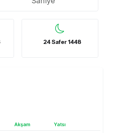
Saniye
6
24 Safer 1448
Akşam
Yatsı