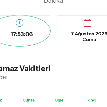
Dakika
17:53:07
7 Ağustos 202
Cuma
amaz Vakitleri
leri
k
Güneş
Öğle
İkindi