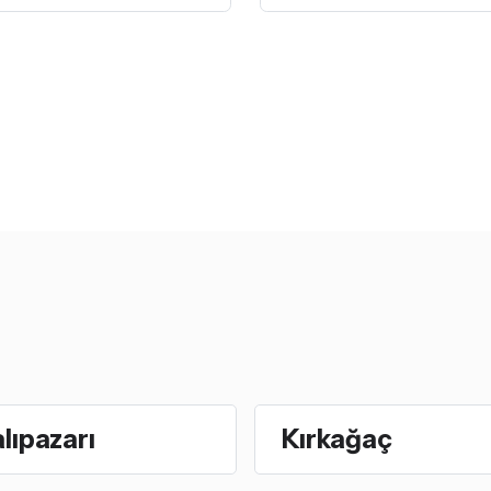
lıpazarı
Kırkağaç