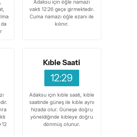
,
Adaksu için öğle namazı
at,
vakti 12:26 geçe girmektedir.
ılma
Cuma namazı öğle ezanı ile
 da
kılınır.
ır
Kıble Saati
12:29
zı
Adaksu için kıble saati, kıble
dir.
saatinde güneş ile kıble aynı
nra
hizada olur. Güneşe doğru
kti
yöneldiğinde kıbleye doğru
+12
dönmüş olunur.