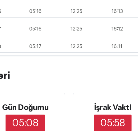
6
05:16
12:25
16:13
7
05:16
12:25
16:12
8
05:17
12:25
16:11
ri
Gün Doğumu
İşrak Vakti
05:08
05:58