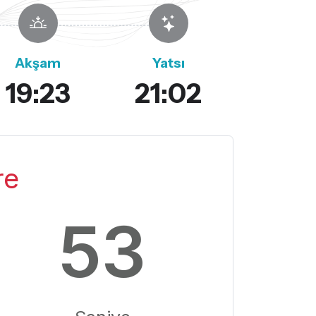
Akşam
Yatsı
19:23
21:02
re
52