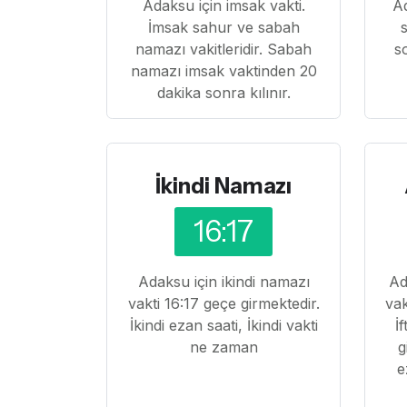
Adaksu için imsak vakti.
A
İmsak sahur ve sabah
namazı vakitleridir. Sabah
s
namazı imsak vaktinden 20
dakika sonra kılınır.
İkindi Namazı
16:17
Adaksu için ikindi namazı
Ad
vakti 16:17 geçe girmektedir.
vak
İkindi ezan saati, İkindi vakti
İ
ne zaman
g
e