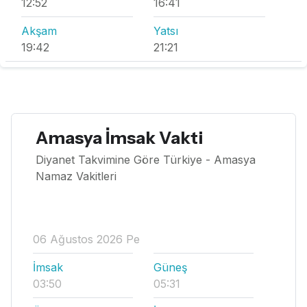
12:52
16:41
Akşam
Yatsı
19:42
21:21
Amasya İmsak Vakti
Diyanet Takvimine Göre Türkiye - Amasya
Namaz Vakitleri
06 Ağustos 2026 Pe
İmsak
Güneş
03:50
05:31