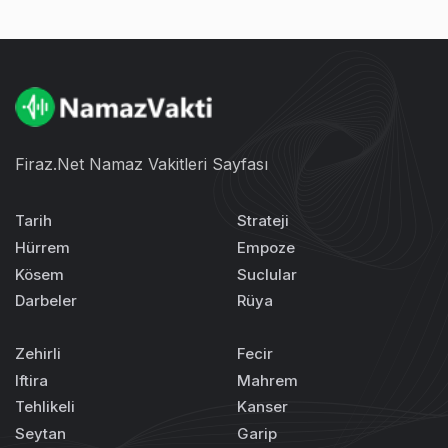
Firaz.Net Namaz Vakitleri Sayfası
Tarih
Strateji
Hürrem
Empoze
Kösem
Suclular
Darbeler
Rüya
Zehirli
Fecir
Iftira
Mahrem
Tehlikeli
Kanser
Seytan
Garip