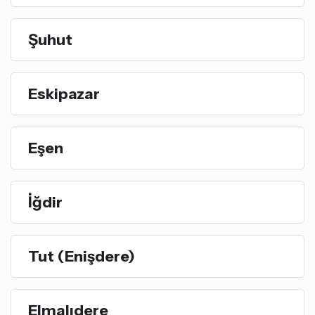
Şuhut
Eskipazar
Eşen
İğdir
Tut (Enişdere)
Elmalıdere