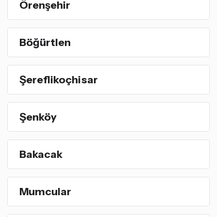
Örenşehir
Böğürtlen
Şereflikoçhisar
Şenköy
Bakacak
Mumcular