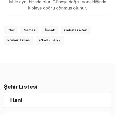
kıble aynı hizada olur. Güneşe doğru yöneldiğinde
kıbleye doğru dönmüş olunur.
İftar
Namaz
İmsak
Gebetszeiten
Prayer Times
مواقيت الصلاة
Şehir Listesi
Hani