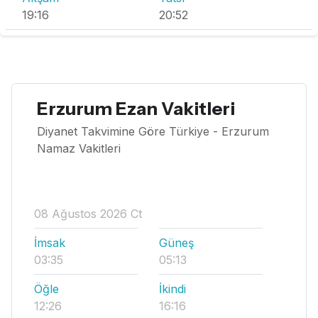
19:16
20:52
Erzurum Ezan Vakitleri
Diyanet Takvimine Göre Türkiye - Erzurum
Namaz Vakitleri
08 Ağustos 2026 Ct
İmsak
Güneş
03:35
05:13
Öğle
İkindi
12:26
16:16