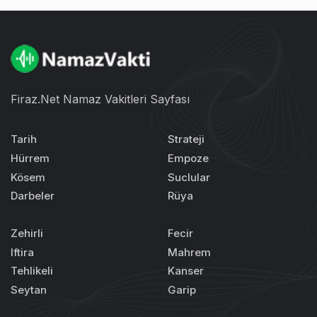
Firaz.Net Namaz Vakitleri Sayfası
Tarih
Strateji
Hürrem
Empoze
Kösem
Suclular
Darbeler
Rüya
Zehirli
Fecir
Iftira
Mahrem
Tehlikeli
Kanser
Seytan
Garip