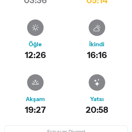
03:36
05:14
Öğle
İkindi
12:26
16:16
Akşam
Yatsı
19:27
20:58
Erzurum Diyanet