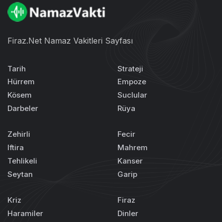
Firaz.Net Namaz Vakitleri Sayfası
Tarih
Strateji
Hürrem
Empoze
Kösem
Suclular
Darbeler
Rüya
Zehirli
Fecir
Iftira
Mahrem
Tehlikeli
Kanser
Seytan
Garip
Kriz
Firaz
Haramiler
Dinler