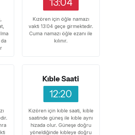
13:04
,
Kızören için öğle namazı
at,
vakti 13:04 geçe girmektedir.
ılma
Cuma namazı öğle ezanı ile
 da
kılınır.
ır
Kıble Saati
12:20
zı
Kızören için kıble saati, kıble
dir.
saatinde güneş ile kıble aynı
nra
hizada olur. Güneşe doğru
kti
yöneldiğinde kıbleye doğru