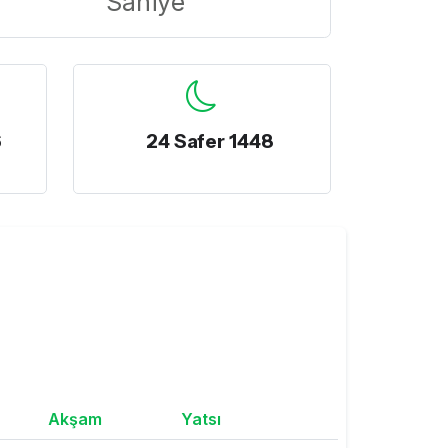
Saniye
6
24 Safer 1448
Akşam
Yatsı