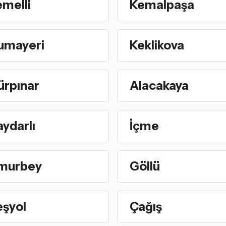
melli
Kemalpaşa
umayeri
Keklikova
ürpınar
Alacakaya
ydarlı
İçme
murbey
Göllü
eşyol
Çağış