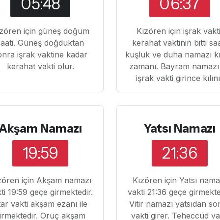
05:48
06:37
zören için güneş doğum
Kızören için işrak vakti
saati. Güneş doğduktan
kerahat vaktinin bitti sa
onra işrak vaktine kadar
kuşluk ve duha namazı k
kerahat vakti olur.
zamanı. Bayram namazı
işrak vakti girince kılın
Akşam Namazı
Yatsı Namazı
19:59
21:36
zören için Akşam namazı
Kızören için Yatsı nama
ti 19:59 geçe girmektedir.
vakti 21:36 geçe girmekte
ftar vakti akşam ezanı ile
Vitir namazı yatsıdan so
irmektedir. Oruç akşam
vakti girer. Teheccüd va