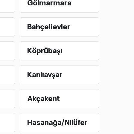
Gölmarmara
Bahçelievler
Köprübaşı
Kanlıavşar
Akçakent
Hasanağa/Nilüfer