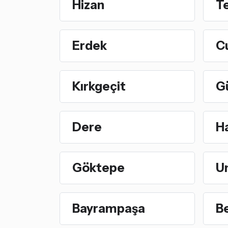
Hizan
Te
Erdek
C
Kırkgeçit
G
Dere
Ha
Göktepe
U
Bayrampaşa
B