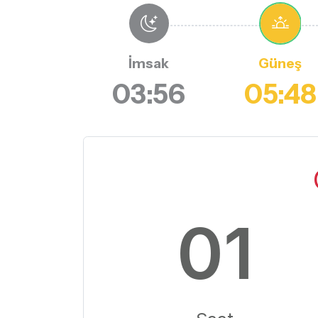
İmsak
Güneş
03:56
05:48
01