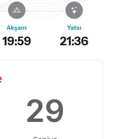
Akşam
Yatsı
19:59
21:36
e
28