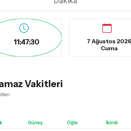
Dakika
11:47:31
7 Ağustos 202
Cuma
amaz Vakitleri
tleri
k
Güneş
Öğle
İkindi