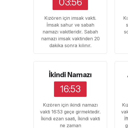
03:56
Kızören için imsak vakti.
Kı
İmsak sahur ve sabah
namazı vakitleridir. Sabah
s
namazı imsak vaktinden 20
dakika sonra kılınır.
İkindi Namazı
16:53
Kızören için ikindi namazı
Kı
vakti 16:53 geçe girmektedir.
vak
İkindi ezan saati, İkindi vakti
İ
ne zaman
g