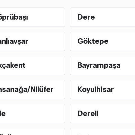
öprübaşı
Dere
nlıavşar
Göktepe
kçakent
Bayrampaşa
asanağa/Nilüfer
Koyulhisar
le
Dereli