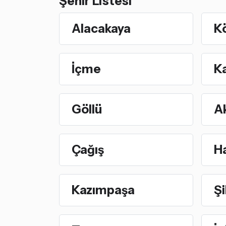
Şehir Listesi
Alacakaya
K
İçme
Ka
Göllü
A
Çağış
H
Kazımpaşa
Şi