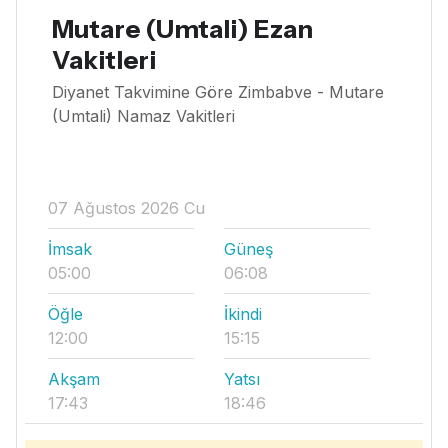
Mutare (Umtali) Ezan
Vakitleri
Diyanet Takvimine Göre Zimbabve - Mutare
(Umtali) Namaz Vakitleri
07 Ağustos 2026 Cu
İmsak
Güneş
05:00
06:08
Öğle
İkindi
12:00
15:15
Akşam
Yatsı
17:43
18:46