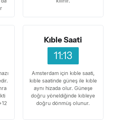
 da
kılınır.
ır
Kıble Saati
11:13
mazı
Amsterdam için kıble saati,
dir.
kıble saatinde güneş ile kıble
nra
aynı hizada olur. Güneşe
kti
doğru yöneldiğinde kıbleye
+12
doğru dönmüş olunur.