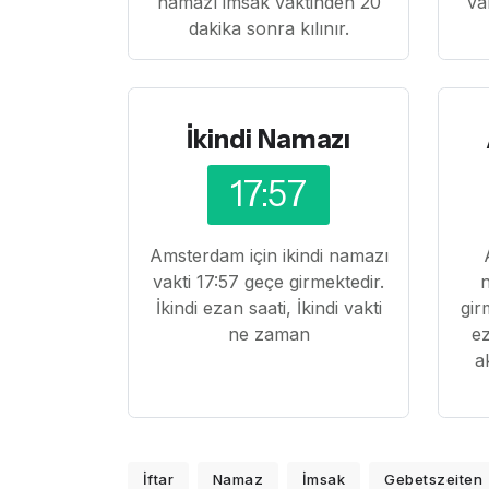
namazı imsak vaktinden 20
va
dakika sonra kılınır.
İkindi Namazı
17:57
Amsterdam için ikindi namazı
vakti 17:57 geçe girmektedir.
n
İkindi ezan saati, İkindi vakti
gir
ne zaman
ez
a
İftar
Namaz
İmsak
Gebetszeiten