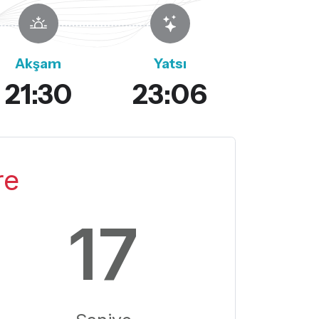
Akşam
Yatsı
21:30
23:06
re
16