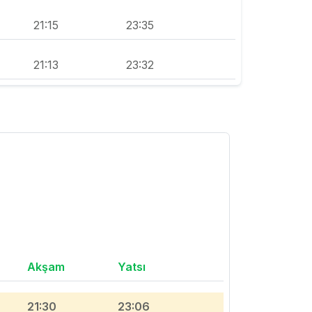
21:15
23:35
21:13
23:32
Akşam
Yatsı
21:30
23:06