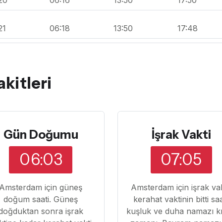
21
06:18
13:50
17:48
itleri
Gün Doğumu
İşrak Vakti
06:03
07:05
Amsterdam için güneş
Amsterdam için işrak vak
doğum saati. Güneş
kerahat vaktinin bitti sa
doğduktan sonra işrak
kuşluk ve duha namazı k