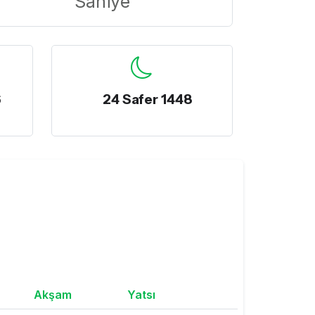
Saniye
6
24 Safer 1448
Akşam
Yatsı