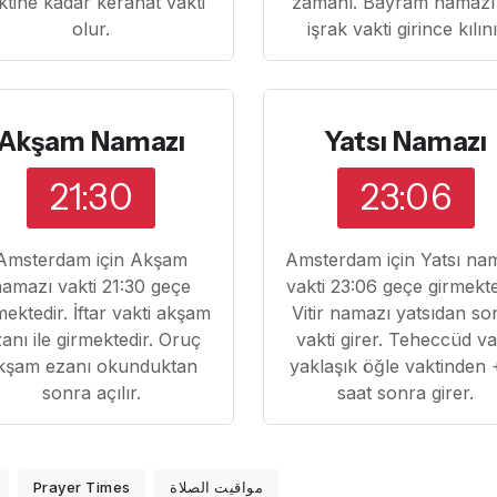
ktine kadar kerahat vakti
zamanı. Bayram namazı
olur.
işrak vakti girince kılın
Akşam Namazı
Yatsı Namazı
21:30
23:06
Amsterdam için Akşam
Amsterdam için Yatsı na
amazı vakti 21:30 geçe
vakti 23:06 geçe girmekte
mektedir. İftar vakti akşam
Vitir namazı yatsıdan so
anı ile girmektedir. Oruç
vakti girer. Teheccüd va
kşam ezanı okunduktan
yaklaşık öğle vaktinden 
sonra açılır.
saat sonra girer.
Prayer Times
مواقيت الصلاة