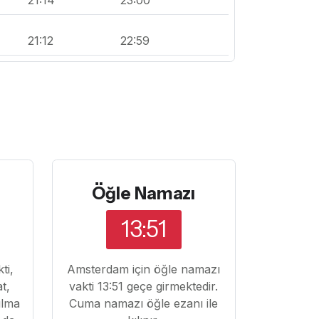
21:12
22:59
Öğle Namazı
13:51
ti,
Amsterdam için öğle namazı
at,
vakti 13:51 geçe girmektedir.
ılma
Cuma namazı öğle ezanı ile