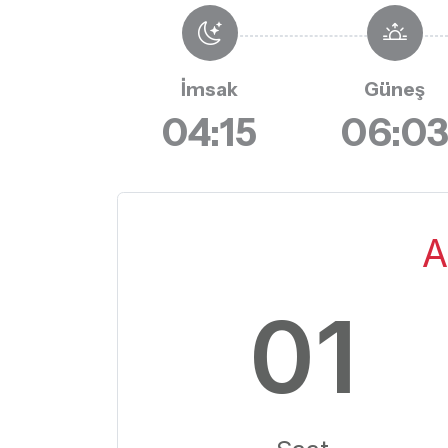
İmsak
Güneş
04:15
06:0
A
01