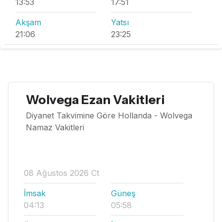
13:53
17:51
Akşam
Yatsı
21:06
23:25
Wolvega Ezan Vakitleri
Diyanet Takvimine Göre Hollanda - Wolvega
Namaz Vakitleri
08 Ağustos 2026 Ct
İmsak
Güneş
04:13
05:58