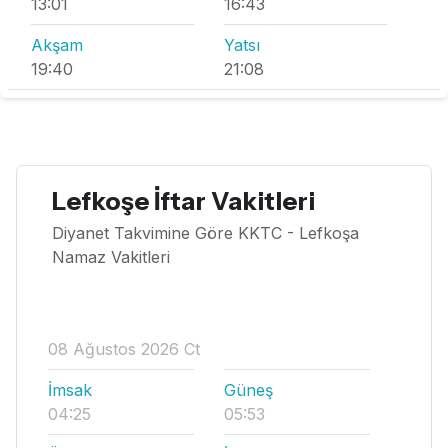
13:01
16:43
Akşam
Yatsı
19:40
21:08
Lefkoşe İftar Vakitleri
Diyanet Takvimine Göre KKTC - Lefkoşa
Namaz Vakitleri
08 Ağustos 2026 Ct
İmsak
Güneş
04:25
05:53