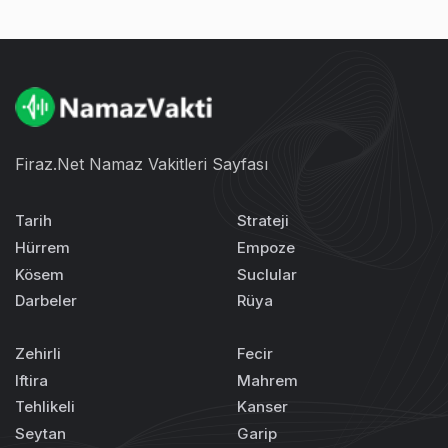
Firaz.Net Namaz Vakitleri Sayfası
Tarih
Strateji
Hürrem
Empoze
Kösem
Suclular
Darbeler
Rüya
Zehirli
Fecir
Iftira
Mahrem
Tehlikeli
Kanser
Seytan
Garip