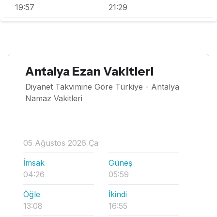
19:57
21:29
Antalya Ezan Vakitleri
Diyanet Takvimine Göre Türkiye - Antalya
Namaz Vakitleri
05 Ağustos 2026 Ça
İmsak
Güneş
04:26
05:59
Öğle
İkindi
13:08
16:55