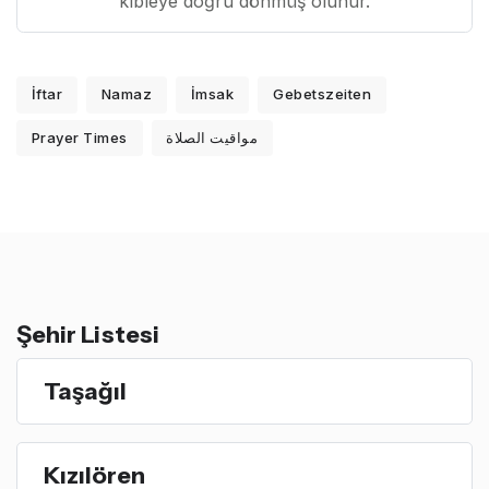
kıbleye doğru dönmüş olunur.
İftar
Namaz
İmsak
Gebetszeiten
Prayer Times
مواقيت الصلاة
Şehir Listesi
Taşağıl
Kızılören