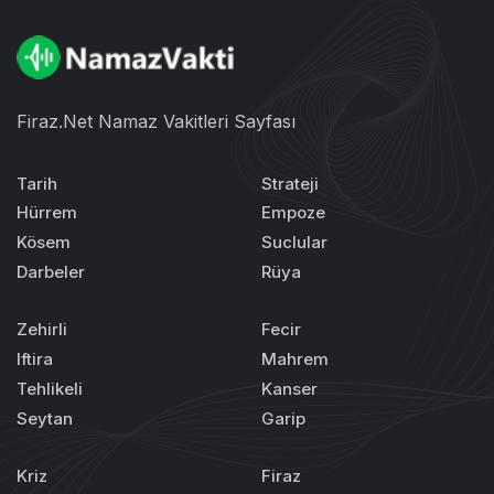
Firaz.Net Namaz Vakitleri Sayfası
Tarih
Strateji
Hürrem
Empoze
Kösem
Suclular
Darbeler
Rüya
Zehirli
Fecir
Iftira
Mahrem
Tehlikeli
Kanser
Seytan
Garip
Kriz
Firaz