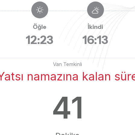
Öğle
İkindi
6
12:23
16:13
Van Temkinli
Yatsı namazına kalan sür
41