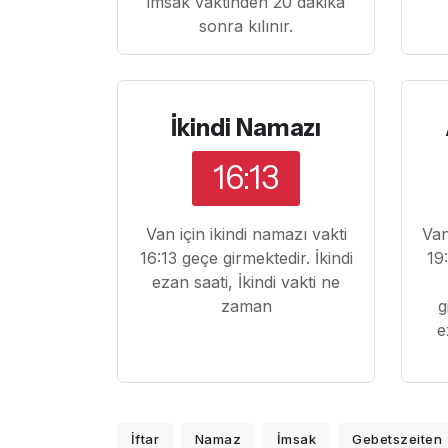
imsak vaktinden 20 dakika
sonra kılınır.
İkindi Namazı
16:13
Van için ikindi namazı vakti
Van
16:13 geçe girmektedir. İkindi
19
ezan saati, İkindi vakti ne
zaman
g
e
İftar
Namaz
İmsak
Gebetszeiten