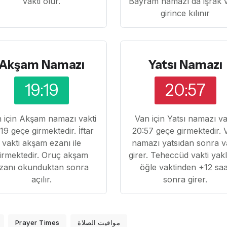
vakti olur.
Bayram namazı da işrak v
girince kılınır
Akşam Namazı
Yatsı Namazı
19:19
20:57
 için Akşam namazı vakti
Van için Yatsı namazı va
:19 geçe girmektedir. İftar
20:57 geçe girmektedir. V
vakti akşam ezanı ile
namazı yatsıdan sonra v
irmektedir. Oruç akşam
girer. Teheccüd vakti yak
zanı okunduktan sonra
öğle vaktinden +12 saa
açılır.
sonra girer.
Prayer Times
مواقيت الصلاة