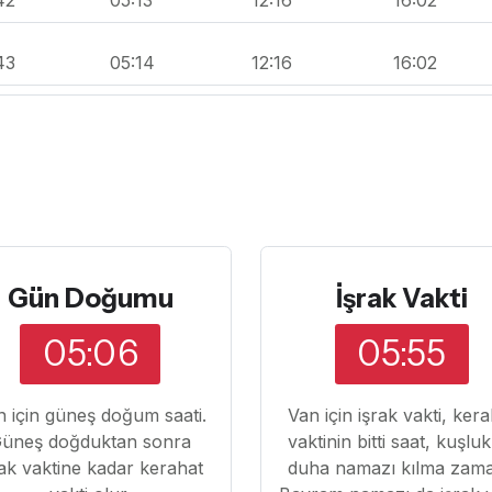
43
05:14
12:16
16:02
Gün Doğumu
İşrak Vakti
05:06
05:55
 için güneş doğum saati.
Van için işrak vakti, ker
üneş doğduktan sonra
vaktinin bitti saat, kuşlu
rak vaktine kadar kerahat
duha namazı kılma zama