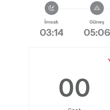
İmsak
Güneş
03:14
05:0
00