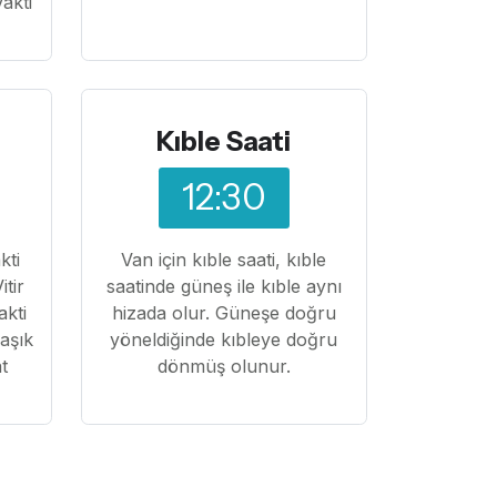
akti
Kıble Saati
12:30
kti
Van için kıble saati, kıble
itir
saatinde güneş ile kıble aynı
akti
hizada olur. Güneşe doğru
laşık
yöneldiğinde kıbleye doğru
t
dönmüş olunur.